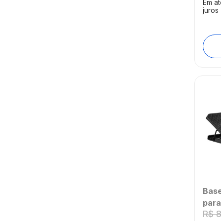
Em a
AWE
juros
[Ree
Base
para
R$
Mult