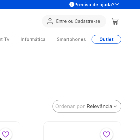
Precisa de ajuda?
Entre ou Cadastre-se
t Tv
Informática
Smartphones
Outlet
Ordenar por
Relevância