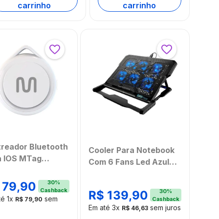
carrinho
carrinho
treador Bluetooth
Cooler Para Notebook
a IOS MTag
Com 6 Fans Led Azul
co Multi - TAG01
Hexa Cooler - AC282
30
%
79
,
90
Cashback
30
%
R$
139
,
90
té
1
x
sem
Cashback
R$
79
,
90
Em até
3
x
sem juros
R$
46
,
63