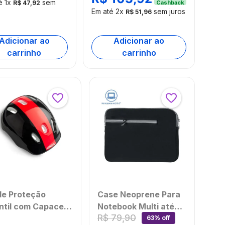
AC267OUT
té
1
x
sem
R$
47
,
92
Cashback
Em até
2
x
sem juros
[Reembalado]
R$
51
,
96
Adicionar ao
Adicionar ao
carrinho
carrinho
Case Neoprene Para
 de Proteção
Notebook Multi até
antil com Capacete
R$
79
,
90
15,6" Preta -
oveleiras
63% off