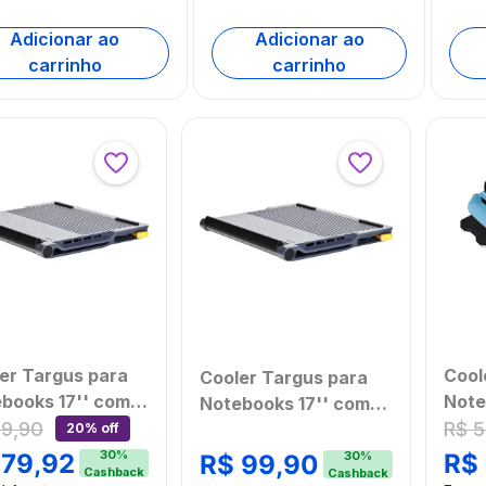
Adicionar ao
Adicionar ao
carrinho
carrinho
er Targus para
Cool
Cooler Targus para
books 17'' com
Note
Notebooks 17'' com
inação Ajustável
AC2
99
,
90
R$
5
Inclinação Ajustável e
20% off
ntilador Duplo +
[Ree
Ventilador Duplo +
30
%
79
,
92
R$
30
%
R$
99
,
90
Cashback
Cashback
4 Portas USB-A -
HUB 4 Portas USB-A -