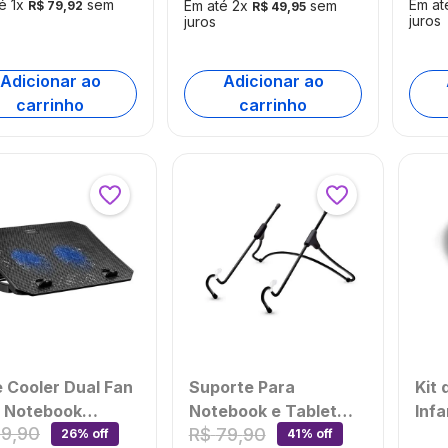
té
1
x
sem
Em a
Em até
2
x
sem
R$
79
,
92
R$
49
,
95
81USOUT
AWE81US
juros
juros
mbalado]
Adicionar ao
Adicionar ao
carrinho
carrinho
 Cooler Dual Fan
Suporte Para
Kit
 Notebook
Notebook e Tablet
Inf
89
,
90
R$
79
,
90
ilaser -
Multi Ergonômico -
Cot
26% off
41% off