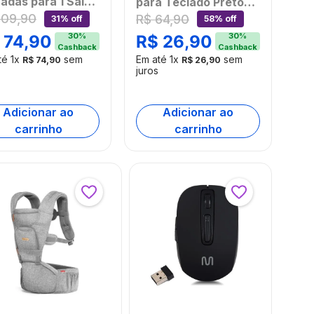
adas para 1 Saída
para Teclado Preto
l HD com Controle
109
,
90
R$
64
,
90
Multi - AC366OUT
31% off
58% off
oto - WI290OUT
[Reembalado]
30
%
30
%
74
,
90
R$
26
,
90
Cashback
Cashback
embalado]
té
1
x
sem
Em até
1
x
sem
R$
74
,
90
R$
26
,
90
juros
Adicionar ao
Adicionar ao
carrinho
carrinho