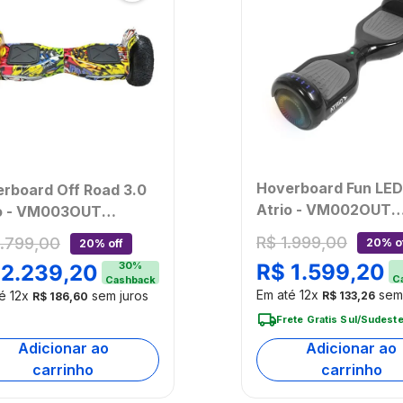
Hoverboard Fun LED
rboard Off Road 3.0
Atrio - VM002OUT
io - VM003OUT
[Reembalado]
mbalado]
R$
1
.
999
,
00
.
799
,
00
20% o
20% off
30
%
R$
1
.
599
,
20
2
.
239
,
20
C
Cashback
Em até
12
x
sem 
té
12
x
sem juros
R$
133
,
26
R$
186
,
60
Frete Gratis Sul/Sudest
Adicionar ao
Adicionar ao
carrinho
carrinho