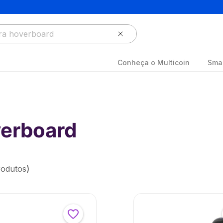
ja buscar?
Conheça o Multicoin
Smar
verboard
rodutos