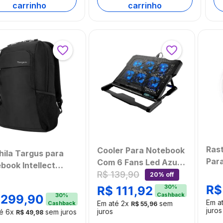
carrinho
carrinho
Ras
Cooler Para Notebook
ila Targus para
Par
Com 6 Fans Led Azul
book Intellect
Bran
Hexa Cooler -
R$
139
,
90
20% off
nced 15.6" Preta -
AC282OUT
R$
30
%
R$
111
,
92
968
Cashback
30
%
299
,
90
[Reembalado]
Em a
Em até
2
x
sem
Cashback
R$
55
,
96
juros
juros
té
6
x
sem juros
R$
49
,
98