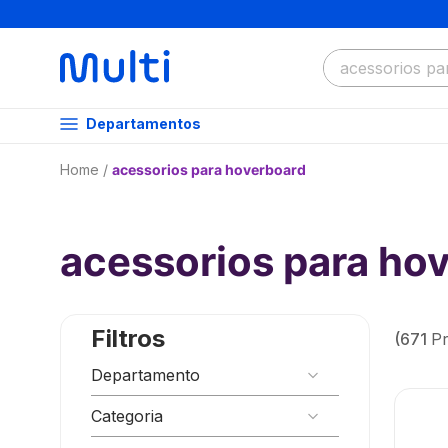
O que você dese
Departamentos
acessorios para hoverboard
acessorios para ho
Filtros
671
P
Departamento
Multilaser
Categoria
Multikids