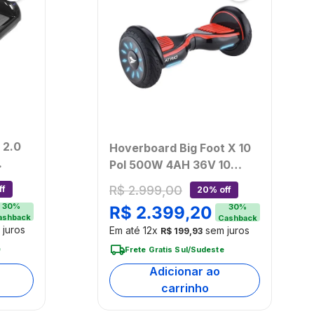
 2.0
Hoverboard Big Foot X 10
Pol 500W 4AH 36V 10
Km/h - Atrio - ES413OUT
R$
2
.
999
,
00
ff
20% off
[Reembalado]
30
%
30
%
R$
2
.
399
,
20
ashback
Cashback
juros
Em até
12
x
sem juros
R$
199
,
93
e
Frete Gratis Sul/Sudeste
Adicionar ao
carrinho