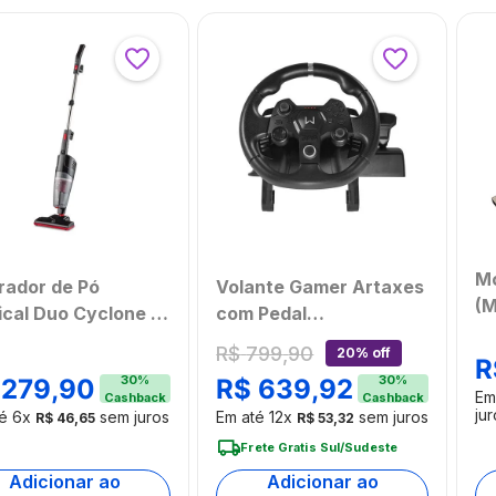
Mo
rador de Pó
Volante Gamer Artaxes
(M
ical Duo Cyclone 2
com Pedal
Re
 127V-1250W Multi
Multiplataforma
R$
799
,
90
20% off
de
R
e - HO430
Warrior - JS090OUT
30
%
30
%
279
,
90
R$
639
,
92
M
[Reembalado]
Em
Cashback
Cashback
jur
té
6
x
sem juros
Em até
12
x
sem juros
R$
46
,
65
R$
53
,
32
Frete Gratis Sul/Sudeste
Adicionar ao
Adicionar ao