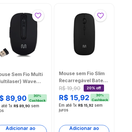
Mouse sem Fio Slim
use Sem Fio Multi
Recarregável Bateria
ultilaser) Wave
de 400mAh 1600 -
R$
19
,
90
carregável Bateria
20% off
2400 DPI 4 Botões
 Litío e Compacto -
30
%
R$
15
,
92
30
%
$
89
,
90
Cashback
Cashback
Multi - MO290OUT
O277
Em até
1
x
sem
 até
1
x
sem
R$
15
,
92
R$
89
,
90
[Reembalado]
juros
os
Adicionar ao
Adicionar ao