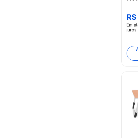
Atri
R$
Em a
juros