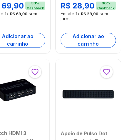
BO400OUT
lheiras e Luva
30
%
30
%
R$
28
,
90
69
,
90
Cashback
Cashback
[Reembalado]
 Único Atrio -
Em até
1
x
sem
té
1
x
sem
R$
28
,
90
R$
69
,
90
98
juros
Adicionar ao
Adicionar ao
carrinho
carrinho
tch HDMI 3
Apoio de Pulso Dot