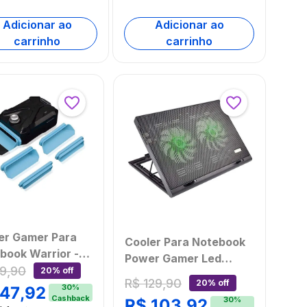
Adicionar ao
Adicionar ao
carrinho
carrinho
er Gamer Para
Cooler Para Notebook
book Warrior -
Power Gamer Led
68OUT
9
,
90
20% off
Verde Luminoso Multi
R$
129
,
90
20% off
mbalado]
30
%
47
,
92
(Multilaser) -
Cashback
30
%
R$
103
,
92