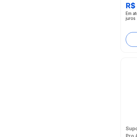
AC3
R$
[Ree
Em a
juros
Supo
Pro 