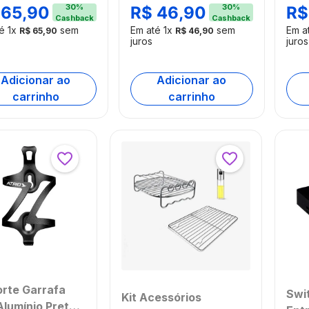
92OUT
AC376OUT
Joe
30
%
30
%
65
,
90
R$
46
,
90
R$
Cashback
Cashback
mbalado]
[Reembalado]
Tam,
té
1
x
sem
Em até
1
x
sem
Em a
R$
65
,
90
R$
46
,
90
ES1
juros
juros
Adicionar ao
Adicionar ao
carrinho
carrinho
rte Garrafa
Swi
Kit Acessórios
Alumínio Preto