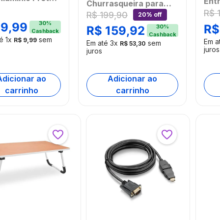
Entr
Churrasqueira para
o - BI220
Ful
R$
R$
199
,
90
Multifryer Obabox -
20% off
30
%
Rem
9
,
99
R$
OB031OUT
30
%
R$
159
,
92
Cashback
Cashback
[Re
[Reembalado]
té
1
x
sem
R$
9
,
99
Em a
Em até
3
x
sem
R$
53
,
30
juros
juros
Adicionar ao
Adicionar ao
carrinho
carrinho