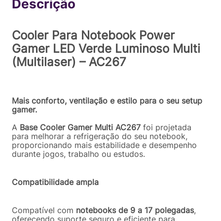
R$
103
,
92
Comprar
Em até
2
x
R$
51
,
96
sem juros
Cooler Para Notebook Power
Gamer LED Verde Luminoso Multi
(Multilaser) – AC267
Mais conforto, ventilação e estilo para o seu setup
gamer.
A
Base Cooler Gamer Multi AC267
foi projetada
para melhorar a refrigeração do seu notebook,
proporcionando mais estabilidade e desempenho
durante jogos, trabalho ou estudos.
Compatibilidade ampla
Compatível com
notebooks de 9 a 17 polegadas
,
oferecendo suporte seguro e eficiente para