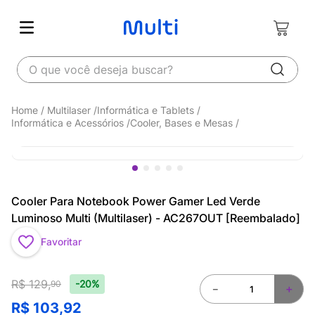
O que você deseja buscar?
Multilaser
Informática e Tablets
Informática e Acessórios
Cooler, Bases e Mesas
Cooler Para Notebook Power Gamer Led Verde
Luminoso Multi (Multilaser) - AC267OUT [Reembalado]
Favoritar
R$
129
,
-20%
90
－
＋
R$
103
,
92