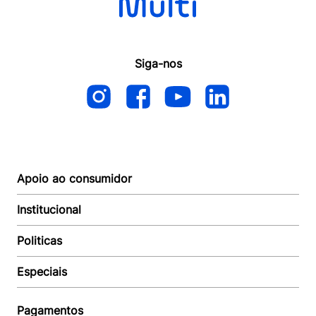
Siga-nos
Apoio ao consumidor
Institucional
Autoatendimento
Suporte e reparo
Politicas
Quem somos
Acompanhar Entrega
Revendedor
Baixe o APP
Especiais
Política de Entrega
Seja um Revendedor
Política de Pagamento
Investidores
Minha Multi
Política de Privacidade
Pagamentos
Trabalhe conosco