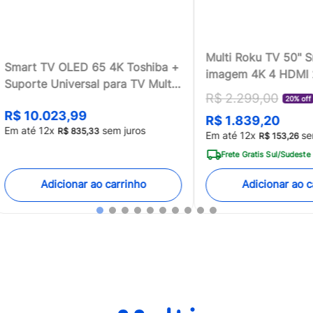
Multi Roku TV 50" 
Smart TV OLED 65 4K Toshiba +
imagem 4K 4 HDMI
Suporte Universal para TV Multi
compatível com Ale
R$
2
.
299
,
00
13 a 100 - TB018MK2
20% off
Home - TL059MOU
R$
10
.
023
,
99
R$
1
.
839
,
20
[Reembalado]
Em até
12
x
sem juros
R$
835
,
33
Em até
12
x
se
R$
153
,
26
Frete Gratis Sul/Sudeste
Adicionar ao carrinho
Adicionar ao c