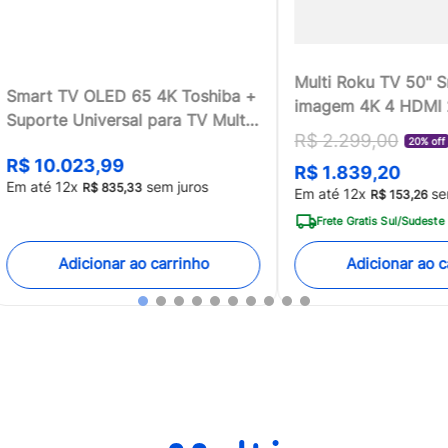
Multi Roku TV 50" 
Smart TV OLED 65 4K Toshiba +
imagem 4K 4 HDMI
Suporte Universal para TV Multi
compatível com Ale
R$
2
.
299
,
00
13 a 100 - TB018MK2
20% off
Home - TL059MOU
R$
10
.
023
,
99
R$
1
.
839
,
20
[Reembalado]
Em até
12
x
sem juros
R$
835
,
33
Em até
12
x
se
R$
153
,
26
Frete Gratis Sul/Sudeste
Adicionar ao carrinho
Adicionar ao c