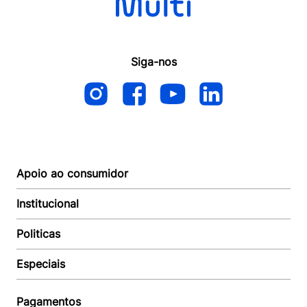
Siga-nos
Apoio ao consumidor
Institucional
Autoatendimento
Suporte e reparo
Politicas
Quem somos
Acompanhar Entrega
Revendedor
Baixe o APP
Especiais
Política de Entrega
Seja um Revendedor
Política de Pagamento
Investidores
Minha Multi
Política de Privacidade
Pagamentos
Trabalhe conosco