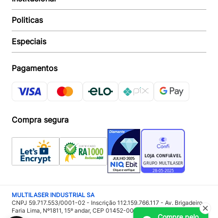
Suporte e reparo
Politicas
Quem somos
Acompanhar Entrega
Revendedor
Baixe o APP
Especiais
Política de Entrega
Seja um Revendedor
Política de Pagamento
Investidores
Minha Multi
Política de Privacidade
Pagamentos
Trabalhe conosco
Multicoin
Política de Garantia
Política Troca e Devolução
Responsabilidade Ambiental:
Política de Proteção de Dados
Sustentabilidade
Regulamento de Cashback
Compra segura
Acessoria de Imprensa:
Imprensa
MULTILASER INDUSTRIAL SA
CNPJ 59.717.553/0001-02 - Inscrição 112.159.766.117 - Av. Brigadeiro
Faria Lima, Nº1811, 15º andar, CEP 01452-001 - São Paulo – SP
Compre pelo