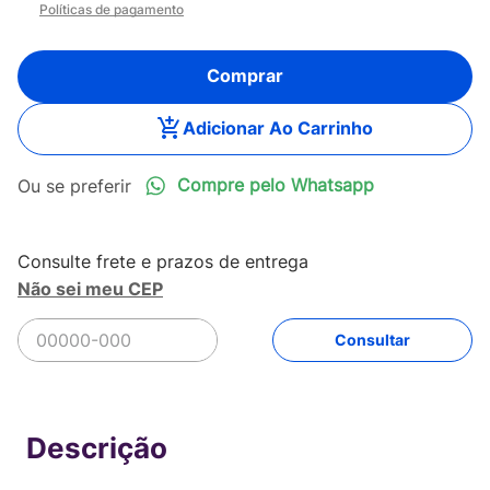
Políticas de pagamento
Comprar
Adicionar Ao Carrinho
Compre pelo Whatsapp
Não sei meu CEP
R$
259
,
90
Comprar
Em até
5
x
R$
51
,
98
sem juros