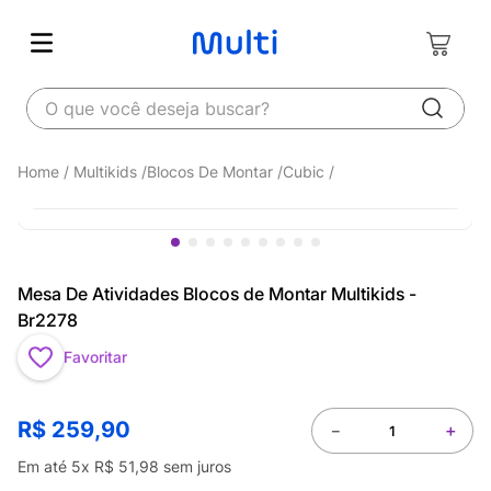
O que você deseja buscar?
Multikids
Blocos De Montar
Cubic
Mesa De Atividades Blocos de Montar Multikids -
Br2278
Favoritar
R$
259
,
90
－
＋
Em até
5
x
R$
51
,
98
sem juros