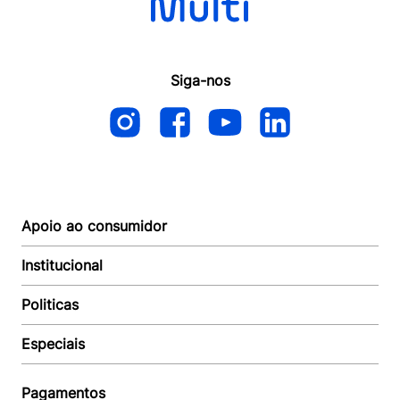
Siga-nos
Apoio ao consumidor
Institucional
Autoatendimento
Suporte e reparo
Politicas
Quem somos
Acompanhar Entrega
Revendedor
Baixe o APP
Especiais
Política de Entrega
Seja um Revendedor
Política de Pagamento
Investidores
Minha Multi
Política de Privacidade
Pagamentos
Trabalhe conosco