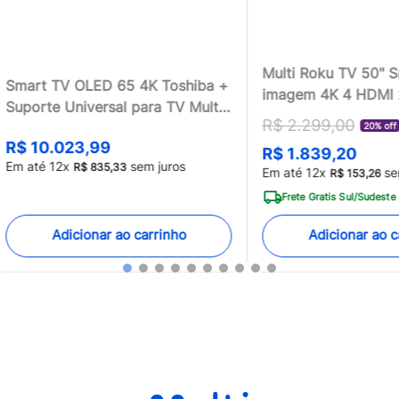
Multi Roku TV 50" 
Smart TV OLED 65 4K Toshiba +
imagem 4K 4 HDMI
Suporte Universal para TV Multi
compatível com Ale
R$
2
.
299
,
00
13 a 100 - TB018MK2
20% off
Home - TL059MOU
R$
10
.
023
,
99
R$
1
.
839
,
20
[Reembalado]
Em até
12
x
sem juros
R$
835
,
33
Em até
12
x
se
R$
153
,
26
Frete Gratis Sul/Sudeste
Adicionar ao carrinho
Adicionar ao c