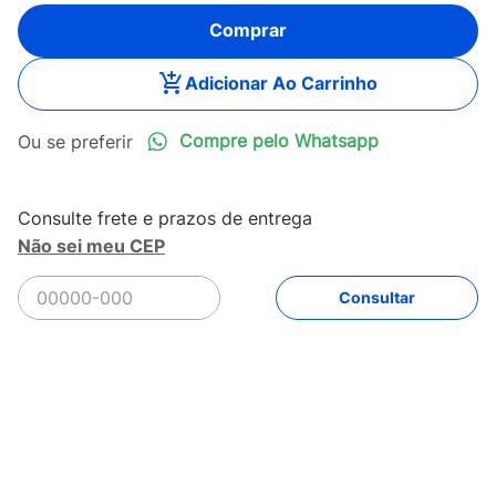
Comprar
Adicionar Ao Carrinho
Compre pelo Whatsapp
Não sei meu CEP
R$
4
.
198
,
99
Comprar
Em até
12
x
R$
349
,
91
sem juros