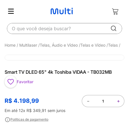
O que você deseja buscar?
Multilaser
Telas, Áudio e Vídeo
Telas e Vídeo
Telas
Smart TV DLED 65" 4k Toshiba VIDAA - TB032MB
Favoritar
R$
4
.
198
,
99
－
＋
Em até
12
x
R$
349
,
91
sem juros
Políticas de pagamento