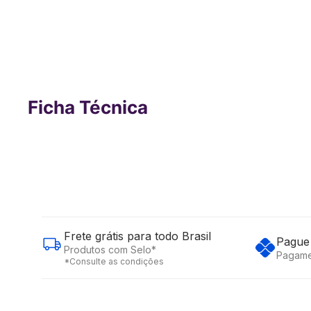
Smart TV DLED 65" 4k Toshiba VIDA
Ficha Técnica
Frete grátis para todo Brasil
Pague 
Produtos com Selo*
Pagame
*Consulte as condições