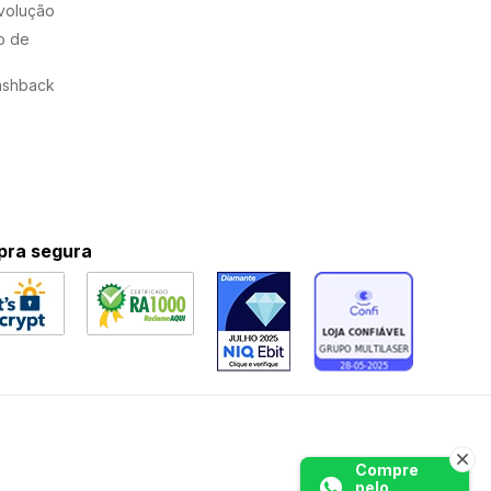
evolução
o de
ashback
ra segura
Compre
pelo