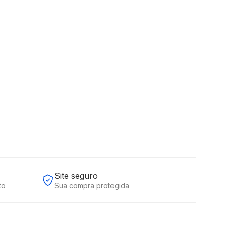
99
Comprar
49
,
91
sem juros
Site seguro
to
Sua compra protegida