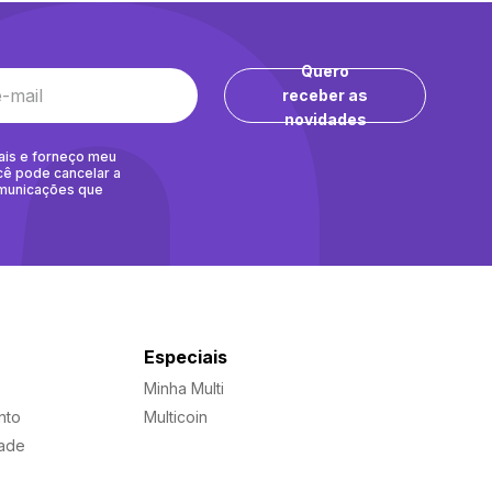
Quero
receber as
novidades
ais e forneço meu
cê pode cancelar a
omunicações que
Especiais
Minha Multi
nto
Multicoin
dade