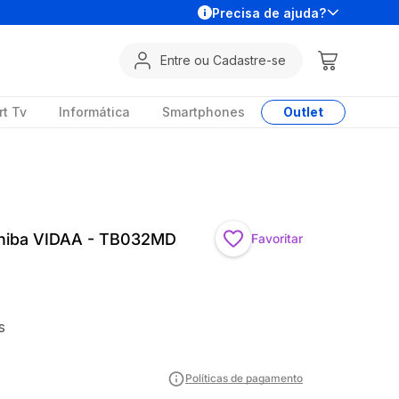
Precisa de ajuda?
Entre ou Cadastre-se
t Tv
Informática
Smartphones
Outlet
shiba VIDAA - TB032MD
Favoritar
s
Políticas de pagamento