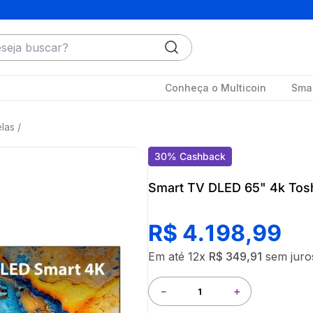
ja buscar?
Conheça o Multicoin
Smar
las
30
%
Cashback
Smart TV DLED 65" 4k To
R$
4
.
198
,
99
Em até
12
x
R$
349
,
91
sem juro
－
＋