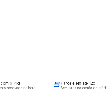
R$
4
.
198
,
A - TB032MD
Em até
12
x
R$
3
Descrição
Ficha técnica
com o Pix!
Parcele em até 12x
nto aprovado na hora
Sem juros no cartão de crédi