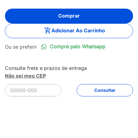
Comprar
Adicionar Ao Carrinho
Compre pelo Whatsapp
Não sei meu CEP
R$
758
,
99
Comprar
Em até
12
x
R$
63
,
24
sem juros