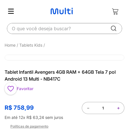
O que você deseja buscar?
Tablets Kids
Tablet Infantil Avengers 4GB RAM + 64GB Tela 7 pol
Android 13 Multi - NB417C
Favoritar
R$
758
,
99
－
＋
Em até
12
x
R$
63
,
24
sem juros
Políticas de pagamento