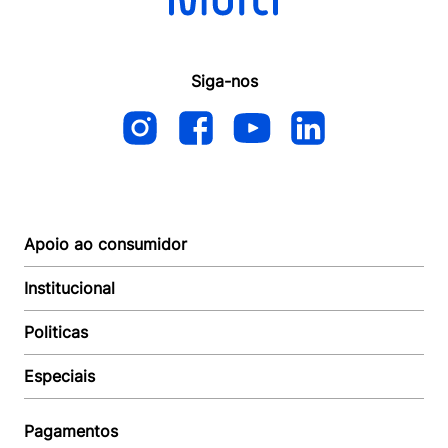
Siga-nos
Apoio ao consumidor
Institucional
Autoatendimento
Suporte e reparo
Politicas
Quem somos
Acompanhar Entrega
Revendedor
Baixe o APP
Especiais
Política de Entrega
Seja um Revendedor
Política de Pagamento
Investidores
Minha Multi
Política de Privacidade
Pagamentos
Trabalhe conosco
Multicoin