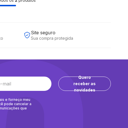
todos os
2
produtos
Site seguro
to
Sua compra protegida
Quero
receber as
novidades
ais e forneço meu
cê pode cancelar a
omunicações que