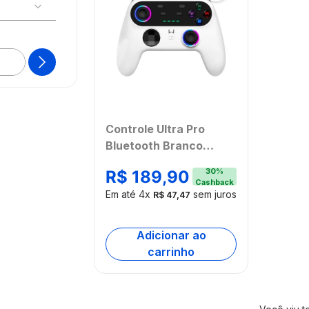
BUSCAR
Controle Ultra Pro
Bluetooth Branco
Warrior - JS0092
30
%
R$
189
,
90
Cashback
Em até
4
x
sem juros
R$
47
,
47
Adicionar ao
carrinho