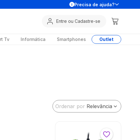
Precisa de ajuda?
Entre ou Cadastre-se
t Tv
Informática
Smartphones
Outlet
Ordenar por
Relevância