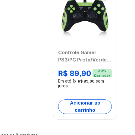
Controle Gamer
PS3/PC Preto/Verde
Multilaser - JS091
30
%
R$
89
,
90
Cashback
Em até
1
x
sem
R$
89
,
90
juros
Adicionar ao
carrinho