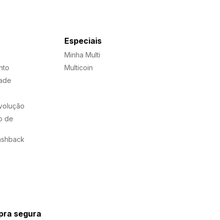
Especiais
Minha Multi
nto
Multicoin
dade
evolução
o de
ashback
ra segura