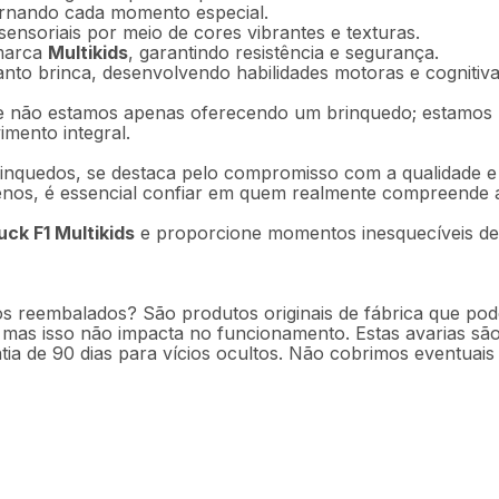
tornando cada momento especial.
sensoriais por meio de cores vibrantes e texturas.
 marca
Multikids
, garantindo resistência e segurança.
nto brinca, desenvolvendo habilidades motoras e cognitiva
e não estamos apenas oferecendo um brinquedo; estamos 
imento integral.
inquedos, se destaca pelo compromisso com a qualidade e 
nos, é essencial confiar em quem realmente compreende as
ck F1 Multikids
e proporcione momentos inesquecíveis de 
s reembalados? São produtos originais de fábrica que pod
as isso não impacta no funcionamento. Estas avarias são
a de 90 dias para vícios ocultos. Não cobrimos eventuais 