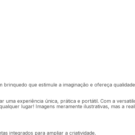
- BR781OUT
um brinquedo que estimule a imaginação e ofereça qualida
Descrição
Ficha técnica
ar uma experiência única, prática e portátil. Com a versat
qualquer lugar! Imagens meramente ilustrativas, mas a real
tas integrados para ampliar a criatividade.