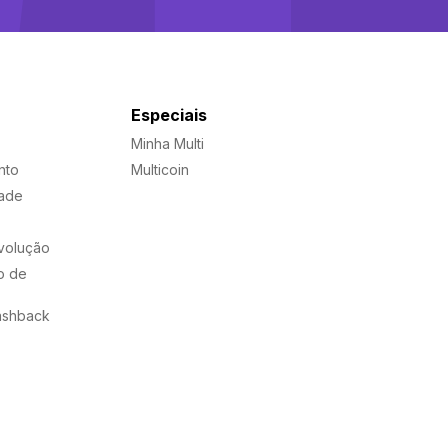
Especiais
Minha Multi
nto
Multicoin
dade
evolução
o de
ashback