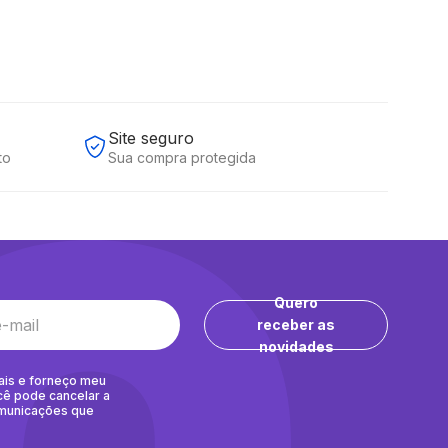
Site seguro
to
Sua compra protegida
Quero
receber as
novidades
ais e forneço meu
cê pode cancelar a
omunicações que