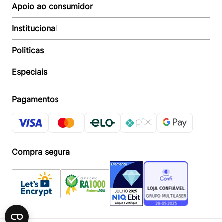
Siga-nos
Apoio ao consumidor
Institucional
Autoatendimento
Suporte e reparo
Politicas
Quem somos
Acompanhar Entrega
Revendedor
Baixe o APP
Especiais
Política de Entrega
Seja um Revendedor
Política de Pagamento
Investidores
Minha Multi
Política de Privacidade
Pagamentos
Trabalhe conosco