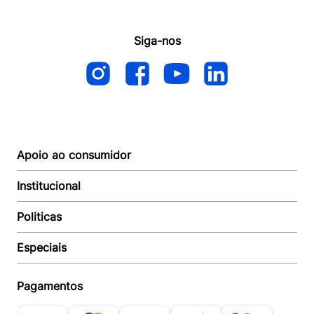
Siga-nos
Apoio ao consumidor
Institucional
Autoatendimento
Suporte e reparo
Politicas
Quem somos
Acompanhar Entrega
Revendedor
Baixe o APP
Especiais
Política de Entrega
Seja um Revendedor
Política de Pagamento
Investidores
Minha Multi
Política de Privacidade
Pagamentos
Trabalhe conosco
Multicoin
Política de Garantia