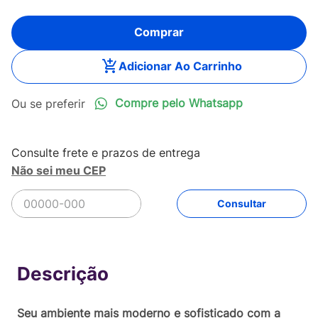
Comprar
Adicionar Ao Carrinho
Compre pelo Whatsapp
Não sei meu CEP
R$
65
,
90
Comprar
Em até
1
x
R$
65
,
90
sem juros
Seu ambiente mais moderno e sofisticado com a