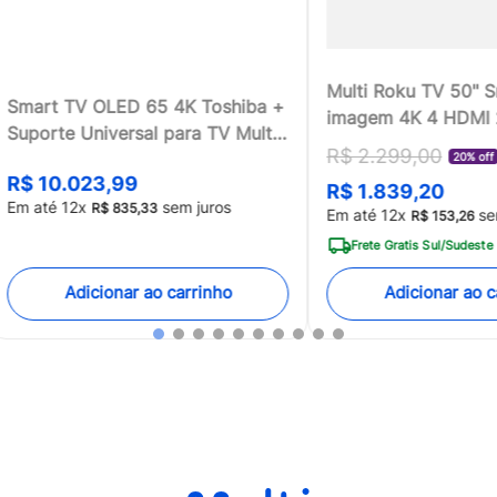
Multi Roku TV 50" 
Smart TV OLED 65 4K Toshiba +
imagem 4K 4 HDMI
Suporte Universal para TV Multi
compatível com Ale
R$
2
.
299
,
00
13 a 100 - TB018MK2
20% off
Home - TL059MOU
R$
10
.
023
,
99
R$
1
.
839
,
20
[Reembalado]
Em até
12
x
sem juros
R$
835
,
33
Em até
12
x
se
R$
153
,
26
Frete Gratis Sul/Sudeste
Adicionar ao carrinho
Adicionar ao c