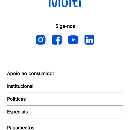
Siga-nos
Apoio ao consumidor
Institucional
Autoatendimento
Suporte e reparo
Politicas
Quem somos
Acompanhar Entrega
Revendedor
Baixe o APP
Especiais
Política de Entrega
Seja um Revendedor
Política de Pagamento
Investidores
Minha Multi
Política de Privacidade
Pagamentos
Trabalhe conosco