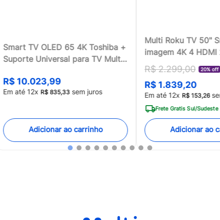
Multi Roku TV 50" 
Smart TV OLED 65 4K Toshiba +
imagem 4K 4 HDMI
Suporte Universal para TV Multi
compatível com Ale
R$
2
.
299
,
00
13 a 100 - TB018MK2
20% off
Home - TL059MOU
R$
10
.
023
,
99
R$
1
.
839
,
20
[Reembalado]
Em até
12
x
sem juros
R$
835
,
33
Em até
12
x
se
R$
153
,
26
Frete Gratis Sul/Sudeste
Adicionar ao carrinho
Adicionar ao c