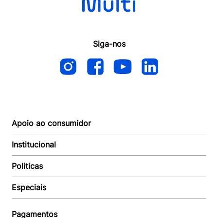
Siga-nos
Apoio ao consumidor
Institucional
Autoatendimento
Suporte e reparo
Politicas
Quem somos
Acompanhar Entrega
Revendedor
Baixe o APP
Especiais
Política de Entrega
Seja um Revendedor
Política de Pagamento
Investidores
Minha Multi
Política de Privacidade
Pagamentos
Trabalhe conosco