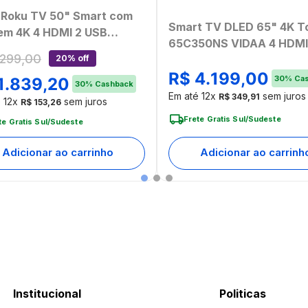
i Roku TV 50" Smart com
Smart TV DLED 65" 4K T
em 4K 4 HDMI 2 USB
65C350NS VIDAA 4 HDMI
atível com Alexa e Google
299
,
00
20% off
Wi-Fi - TB032M
 - TL059MOUT
R$
4
.
199
,
00
30
%
Cas
1
.
839
,
20
mbalado]
30
%
Cashback
Em até
12
x
sem juros
R$
349
,
91
é
12
x
sem juros
R$
153
,
26
Frete Gratis Sul/Sudeste
te Gratis Sul/Sudeste
Adicionar ao carrinho
Adicionar ao carrinh
Institucional
Politicas