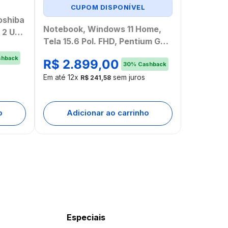
CUPOM DISPONÍVEL
oshiba
Notebook, Windows 11 Home,
 2 USB
Tela 15.6 Pol. FHD, Pentium Gold
6500Y, 8GB, 128GB eMMC
hback
R$
2
.
899
,
00
Cinza Ultra - UB366
30
%
Cashback
Em até
12
x
sem juros
R$
241
,
58
o
Adicionar ao carrinho
Especiais