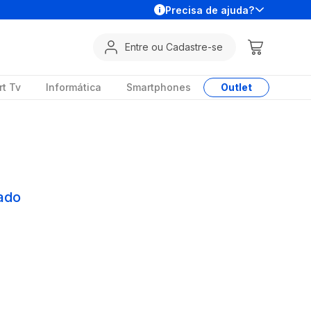
Precisa de ajuda?
Entre ou Cadastre-se
t Tv
Informática
Smartphones
Outlet
ado