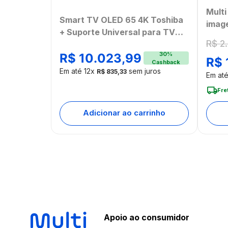
Mult
Smart TV OLED 65 4K Toshiba
imag
+ Suporte Universal para TV
comp
R$
2
.
Multi 13 a 100 - TB018MK2
Home
30
%
R$
10
.
023
,
99
R$
[Ree
Cashback
Em até
12
x
sem juros
R$
835
,
33
Em at
Fre
Adicionar ao carrinho
Apoio ao consumidor