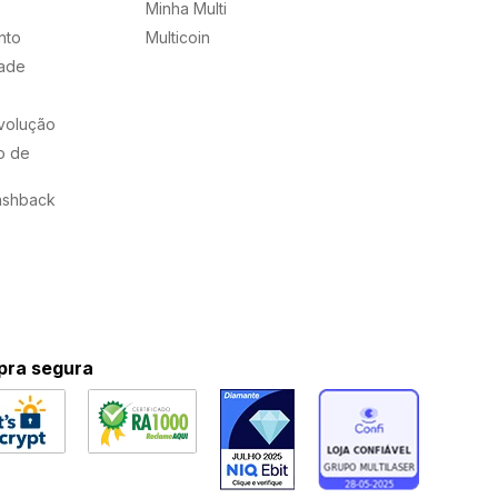
Minha Multi
nto
Multicoin
dade
evolução
o de
ashback
ra segura